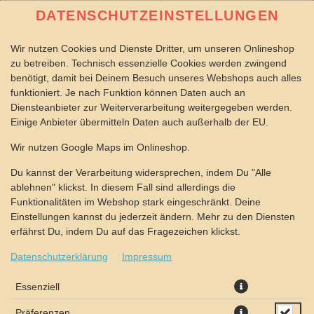
DATENSCHUTZEINSTELLUNGEN
Wir nutzen Cookies und Dienste Dritter, um unseren Onlineshop
zu betreiben. Technisch essenzielle Cookies werden zwingend
benötigt, damit bei Deinem Besuch unseres Webshops auch alles
funktioniert. Je nach Funktion können Daten auch an
Diensteanbieter zur Weiterverarbeitung weitergegeben werden.
Einige Anbieter übermitteln Daten auch außerhalb der EU.
LIEFERN LASSEN
OUTDOOR LIEFERUNG
SELBST ABHOLEN
Wir nutzen Google Maps im Onlineshop.
Wir benötigt Deine Zustimmung für die Verwendung von
Du kannst der Verarbeitung widersprechen, indem Du "Alle
Google Maps um den passenden Store für Dich zu finden.
ablehnen" klickst. In diesem Fall sind allerdings die
Funktionalitäten im Webshop stark eingeschränkt. Deine
Einstellungen kannst du jederzeit ändern. Mehr zu den Diensten
VERWENDUNG VON GOOGLE MAPS
ZUSTIMMEN
erfährst Du, indem Du auf das Fragezeichen klickst.
Datenschutzerklärung
Impressum
Essenziell
Präferenzen