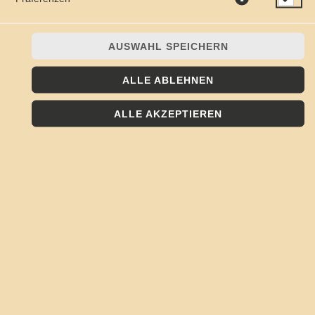
AUSWAHL SPEICHERN
ALLE ABLEHNEN
ALLE AKZEPTIEREN
STORE AUSWÄHLEN
KOJOTE - VERDEN
Adresse:
Holzmarkt 4
27283 Verden