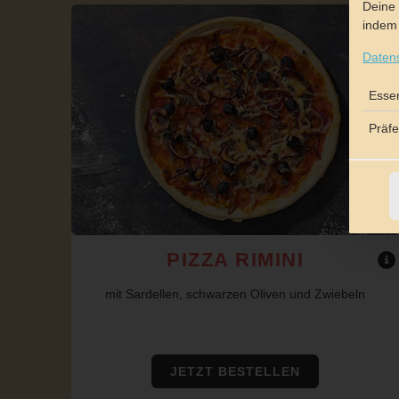
Deine 
indem 
Daten
Essen
Präf
PIZZA RIMINI
mit Sardellen, schwarzen Oliven und Zwiebeln
JETZT BESTELLEN