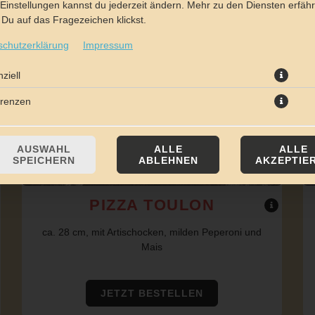
Einstellungen kannst du jederzeit ändern. Mehr zu den Diensten erfähr
Du auf das Fragezeichen klickst.
schutzerklärung
Impressum
ziell
erenzen
AUSWAHL
ALLE
ALLE
SPEICHERN
ABLEHNEN
AKZEPTIE
PIZZA TOULON
ca. 28 cm, mit Artischocken, milden Peperoni und
Mais
JETZT BESTELLEN