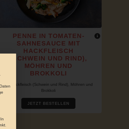
PENNE IN TOMATEN-
SAHNESAUCE MIT
HACKFLEISCH
(SCHWEIN UND RIND),
MÖHREN UND
BROKKOLI
.
mit Hackfleisch (Schwein und Rind), Möhren und
 Daten
Brokkoli
ge
JETZT BESTELLEN
 In
nkt.