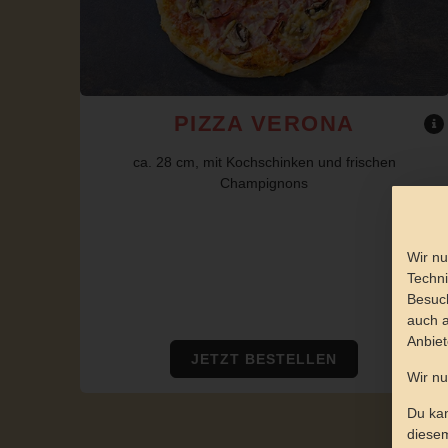
PIZZA VERONA
ca. 28 cm, mit Kochschinken und frischen
Champignons
Wir nu
Techni
Besuch
auch a
Anbiet
JETZT BESTELLEN
Wir n
Du kan
diesem