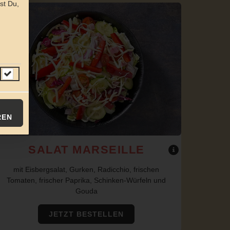
st Du,
REN
SALAT MARSEILLE
mit Eisbergsalat, Gurken, Radicchio, frischen
Tomaten, frischer Paprika, Schinken-Würfeln und
Gouda
JETZT BESTELLEN