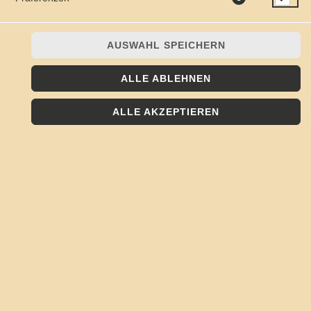
DIES & DAS
AUSWAHL SPEICHERN
ALLE ABLEHNEN
vegetarisch
vegan
ALLE AKZEPTIEREN
U.S. WOCHEN
27.05. - 25.08.2026