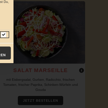
st Du,
REN
SALAT MARSEILLE
mit Eisbergsalat, Gurken, Radicchio, frischen
Tomaten, frischer Paprika, Schinken-Würfeln und
Gouda
JETZT BESTELLEN