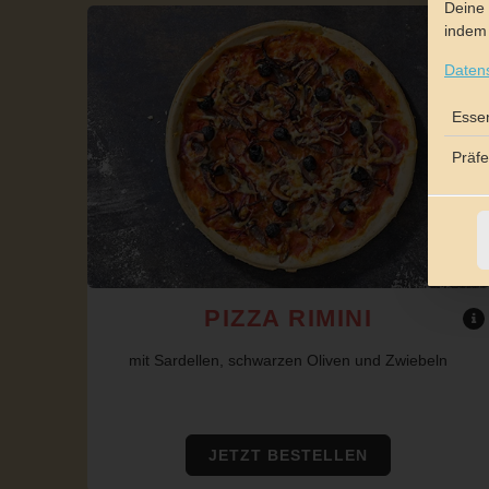
Deine 
indem 
Daten
Essen
Präf
PIZZA RIMINI
mit Sardellen, schwarzen Oliven und Zwiebeln
JETZT BESTELLEN