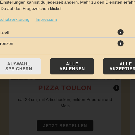
Einstellungen kannst du jederzeit ändern. Mehr zu den Diensten erfähr
Du auf das Fragezeichen klickst.
schutzerklärung
Impressum
ziell
erenzen
AUSWAHL
ALLE
ALLE
SPEICHERN
ABLEHNEN
AKZEPTIE
PIZZA TOULON
ca. 28 cm, mit Artischocken, milden Peperoni und
Mais
JETZT BESTELLEN