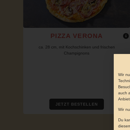
PIZZA VERONA
ca. 28 cm, mit Kochschinken und frischen
Champignons
Wir nu
Techni
Besuch
auch a
Anbiet
JETZT BESTELLEN
Wir n
Du kan
diesem