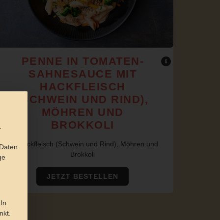
PENNE IN TOMATEN-
SAHNESAUCE MIT
HACKFLEISCH
(SCHWEIN UND RIND),
MÖHREN UND
BROKKOLI
.
mit Hackfleisch (Schwein und Rind), Möhren und
 Daten
Brokkoli
ge
JETZT BESTELLEN
 In
nkt.