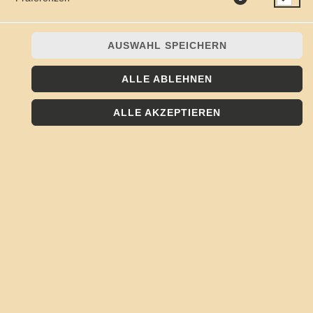
U.S. WOCHEN
AUSWAHL SPEICHERN
ALLE ABLEHNEN
vegetarisch
vegan
ALLE AKZEPTIEREN
27.05. - 25.08.2026