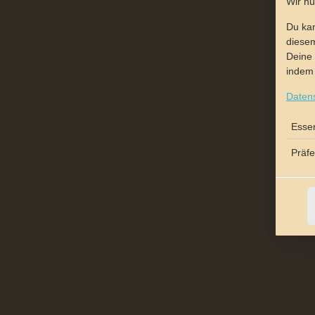
Wir n
Du kan
diesem
Deine 
indem 
Daten
Essen
Präf