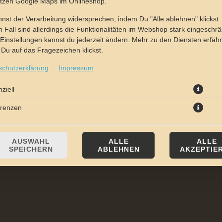
utzen Google Maps im Onlineshop.
nst der Verarbeitung widersprechen, indem Du "Alle ablehnen" klickst.
 Fall sind allerdings die Funktionalitäten im Webshop stark eingeschrä
Einstellungen kannst du jederzeit ändern. Mehr zu den Diensten erfähr
Du auf das Fragezeichen klickst.
schutzerklärung
Impressum
mit frischen Tomaten und Gouda
ziell
erenzen
JETZT BESTELLEN
AUSWAHL
ALLE
ALLE
SPEICHERN
ABLEHNEN
AKZEPTIE