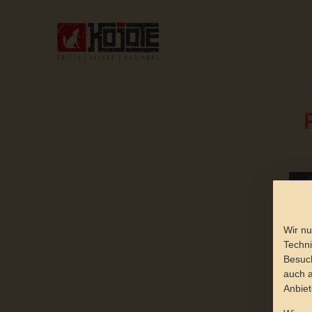
Wir nu
Techni
Besuch
auch a
Anbiet