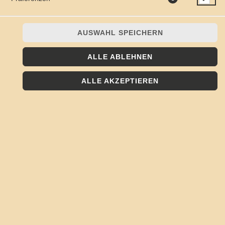
AUSWAHL SPEICHERN
ALLE ABLEHNEN
mit Gouda
ALLE AKZEPTIEREN
JETZT BESTELLEN
© 2026
Kojote - Frisch, Lecker, Regional
Impressum
Datenschutz
Datenschutzeinstellungen
Barrierefreiheit
AGB
Lieferdienstsoftware und Webshop von
SIDES