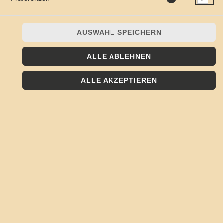
AUSWAHL SPEICHERN
ALLE ABLEHNEN
ALLE AKZEPTIEREN
465ml
JETZT BESTELLEN
© 2026
Kojote - Frisch, Lecker, Regional
Impressum
Datenschutz
Datenschutzeinstellungen
Barrierefreiheit
AGB
Lieferdienstsoftware und Webshop von
SIDES