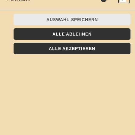
AUSWAHL SPEICHERN
ALLE ABLEHNEN
Nudeln in hausgemachter Tomatensauce mit Gouda
überbacken
ALLE AKZEPTIEREN
JETZT BESTELLEN
© 2026
Kojote - Frisch, Lecker, Regional
Impressum
Datenschutz
Datenschutzeinstellungen
Barrierefreiheit
AGB
Lieferdienstsoftware und Webshop von
SIDES