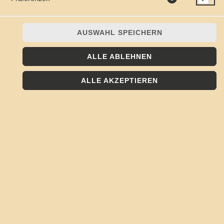
AUSWAHL SPEICHERN
ALLE ABLEHNEN
mit Gyros, Zwiebeln und Tzaziki
ALLE AKZEPTIEREN
JETZT BESTELLEN
© 2026
Kojote - Frisch, Lecker, Regional
Impressum
Datenschutz
Datenschutzeinstellungen
Barrierefreiheit
AGB
Lieferdienstsoftware und Webshop von
SIDES