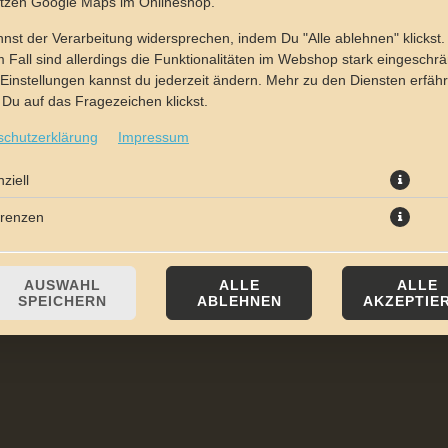
utzen Google Maps im Onlineshop.
nst der Verarbeitung widersprechen, indem Du "Alle ablehnen" klickst.
 Fall sind allerdings die Funktionalitäten im Webshop stark eingeschrä
Einstellungen kannst du jederzeit ändern. Mehr zu den Diensten erfähr
Du auf das Fragezeichen klickst.
schutzerklärung
Impressum
mit Knusperhühnchen, Brokkoli und Sauce Hollandaise
ziell
erenzen
JETZT BESTELLEN
AUSWAHL
ALLE
ALLE
SPEICHERN
ABLEHNEN
AKZEPTIE