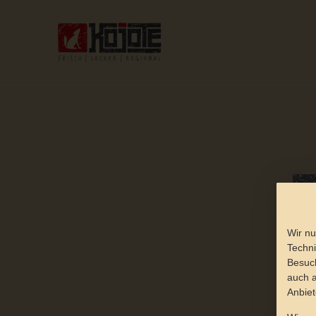
Wir nu
Techni
Besuch
auch a
Anbiet