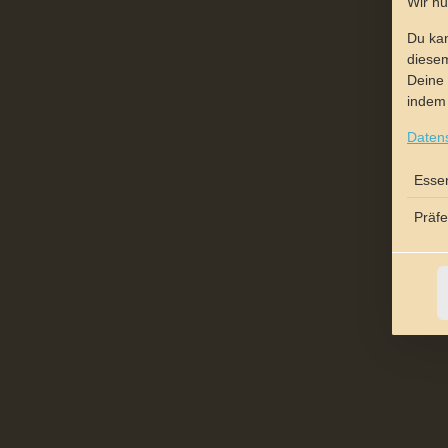
Wir n
Du kan
diesem
Deine 
indem 
Daten
Essen
Präf