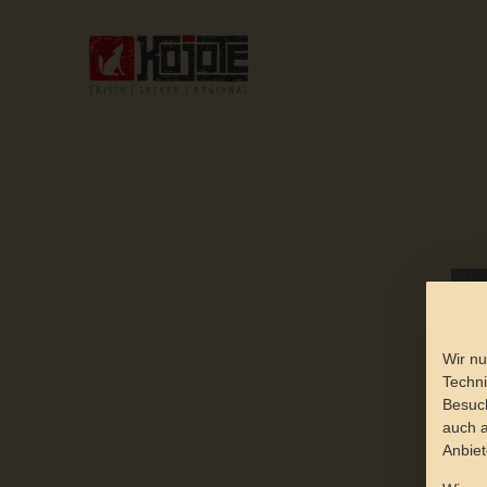
Wir nu
Techni
Besuch
auch a
Anbiet