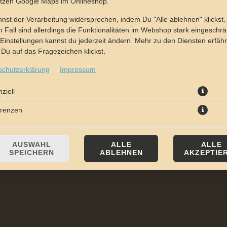
utzen Google Maps im Onlineshop.
nst der Verarbeitung widersprechen, indem Du "Alle ablehnen" klickst.
 Fall sind allerdings die Funktionalitäten im Webshop stark eingeschrä
Einstellungen kannst du jederzeit ändern. Mehr zu den Diensten erfähr
Du auf das Fragezeichen klickst.
schutzerklärung
Impressum
mit Salami, Kochschinken, Champignons und frischen Tomaten
ziell
erenzen
JETZT BESTELLEN
AUSWAHL
ALLE
ALLE
SPEICHERN
ABLEHNEN
AKZEPTIE