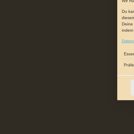
Wir n
Du kan
diesem
Deine 
indem 
Daten
Essen
Präf