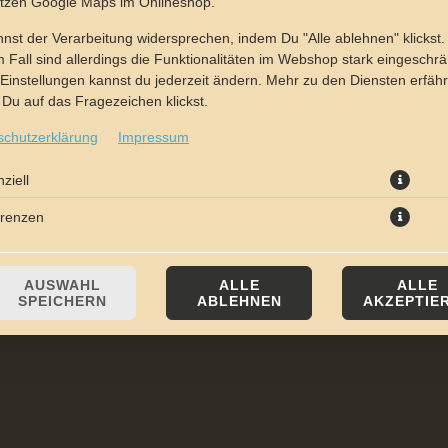
utzen Google Maps im Onlineshop.
nst der Verarbeitung widersprechen, indem Du "Alle ablehnen" klickst.
 Fall sind allerdings die Funktionalitäten im Webshop stark eingeschrä
Einstellungen kannst du jederzeit ändern. Mehr zu den Diensten erfähr
Du auf das Fragezeichen klickst.
schutzerklärung
Impressum
mit Salami, Kochschinken, Champignons und frischen Tomaten
ziell
erenzen
JETZT BESTELLEN
AUSWAHL
ALLE
ALLE
SPEICHERN
ABLEHNEN
AKZEPTIE