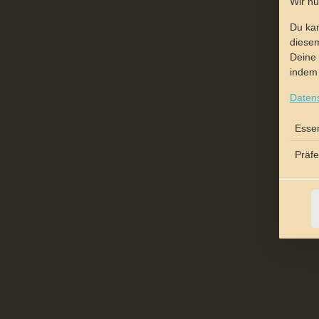
Wir n
Du kan
diesem
Deine 
indem 
Daten
Essen
Präf