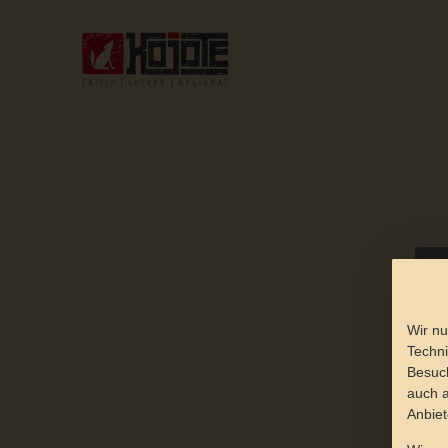
Wir nu
Techni
Besuch
auch a
Anbiet