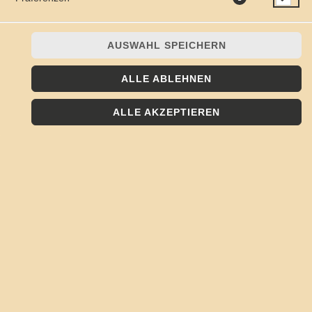
AUSWAHL SPEICHERN
ALLE ABLEHNEN
ALLE AKZEPTIEREN
Tomatensauce, Frikadelle, Röstzwiebeln, Ketchup, Tomate,
Gouda
JETZT BESTELLEN
© 2026
Kojote - Frisch, Lecker, Regional
Impressum
Datenschutz
Datenschutzeinstellungen
Barrierefreiheit
AGB
Lieferdienstsoftware und Webshop von
SIDES